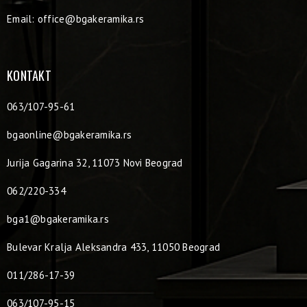
Email:
office@bgakeramika.rs
KONTAKT
063/107-95-61
bgaonline@bgakeramika.rs
Jurija Gagarina 32, 11073 Novi Beograd
062/220-334
bga1@bgakeramika.rs
Bulevar Kralja Aleksandra 433, 11050 Beograd
011/286-17-39
063/107-95-15