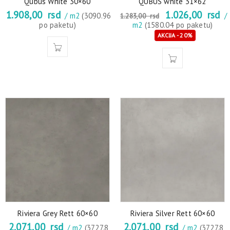
Qubus White 30×60
QUBUS white 31×62
1.908,00
rsd
1.026,00
rsd
/ m2
(3090.96
/
1.283,00
rsd
po paketu)
m2
(1580.04 po paketu)
AKCIJA - 20%
Riviera Grey Rett 60×60
Riviera Silver Rett 60×60
2.071,00
rsd
2.071,00
rsd
/ m2
(3727.8
/ m2
(3727.8