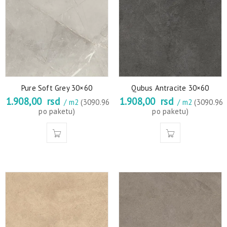
Pure Soft Grey 30×60
Qubus Antracite 30×60
1.908,00
rsd
1.908,00
rsd
/ m2
(3090.96
/ m2
(3090.96
po paketu)
po paketu)