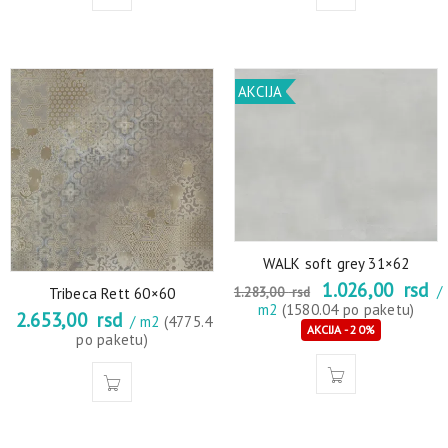
AKCIJA
WALK soft grey 31×62
1.026,00
rsd
/
1.283,00
rsd
Tribeca Rett 60×60
m2
(1580.04 po paketu)
2.653,00
rsd
/ m2
(4775.4
AKCIJA - 20%
po paketu)