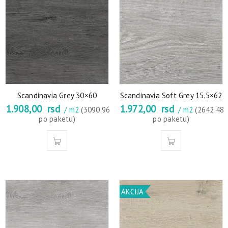
Scandinavia Grey 30×60
Scandinavia Soft Grey 15.5×62
1.908,00
rsd
1.972,00
rsd
/ m2
(3090.96
/ m2
(2642.48
po paketu)
po paketu)
AKCIJA