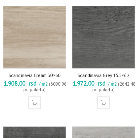
Scandinavia Cream 30×60
Scandinavia Grey 15.5×62
1.908,00
rsd
1.972,00
rsd
/ m2
(3090.96
/ m2
(2642.48
po paketu)
po paketu)