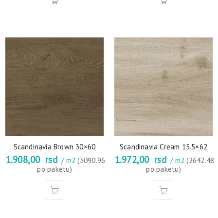
Scandinavia Brown 30×60
Scandinavia Cream 15.5×62
1.908,00
rsd
1.972,00
rsd
/ m2
(3090.96
/ m2
(2642.48
po paketu)
po paketu)