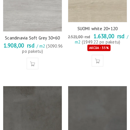
SUOMI white 20×120
1.638,00
rsd
/
2.521,00
rsd
Scandinavia Soft Grey 30×60
m2
(1949.22 po paketu)
1.908,00
rsd
/ m2
(3090.96
AKCIJA - 35%
po paketu)