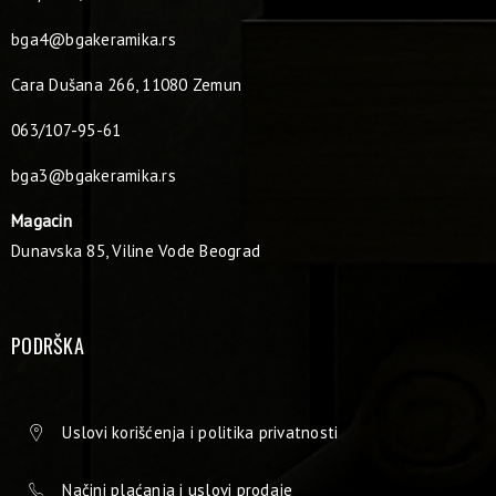
bga4@bgakeramika.rs
Cara Dušana 266, 11080 Zemun
063/107-95-61
bga3@bgakeramika.rs
Magacin
Dunavska 85, Viline Vode Beograd
PODRŠKA
Uslovi korišćenja i politika privatnosti
Načini plaćanja i uslovi prodaje