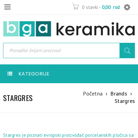
0 stavki
-
0,00
rsd
KATEGORIJE
Početna
›
Brands
›
STARGRES
Stargres
Stargres je poznati evropski proizvođač porcelanskih pločica sa