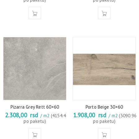
Pizarra Grey Rett 60×60
Porto Beige 30×60
2.308,00
rsd
1.908,00
rsd
/ m2
(4154.4
/ m2
(3090.96
po paketu)
po paketu)