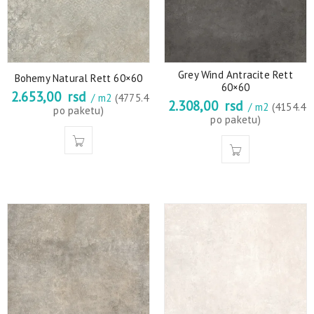
Grey Wind Antracite Rett
Bohemy Natural Rett 60×60
60×60
2.653,00
rsd
/ m2
(4775.4
2.308,00
rsd
/ m2
(4154.4
po paketu)
po paketu)