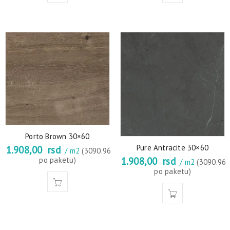
Porto Brown 30×60
Pure Antracite 30×60
1.908,00
rsd
/ m2
(3090.96
1.908,00
rsd
po paketu)
/ m2
(3090.96
po paketu)