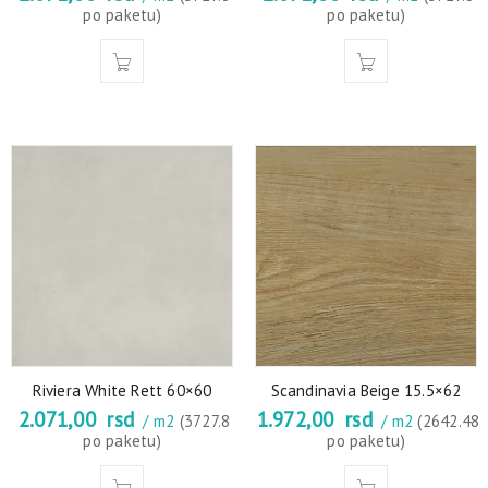
po paketu)
po paketu)
Riviera White Rett 60×60
Scandinavia Beige 15.5×62
2.071,00
rsd
1.972,00
rsd
/ m2
(3727.8
/ m2
(2642.48
po paketu)
po paketu)