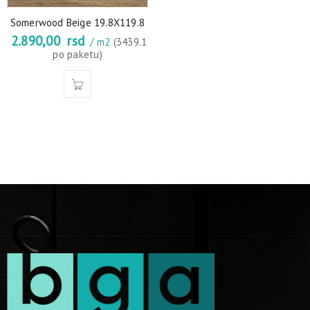
Somerwood Beige 19.8X119.8
2.890,00
rsd
/ m2
(3439.1
po paketu)