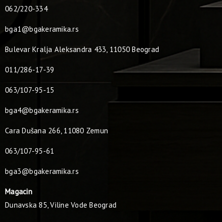
062/220-334
bga1@bgakeramika.rs
Bulevar Kralja Aleksandra 433, 11050 Beograd
011/286-17-39
063/107-95-15
bga4@bgakeramika.rs
Cara Dušana 266, 11080 Zemun
063/107-95-61
bga3@bgakeramika.rs
Magacin
Dunavska 85, Viline Vode Beograd