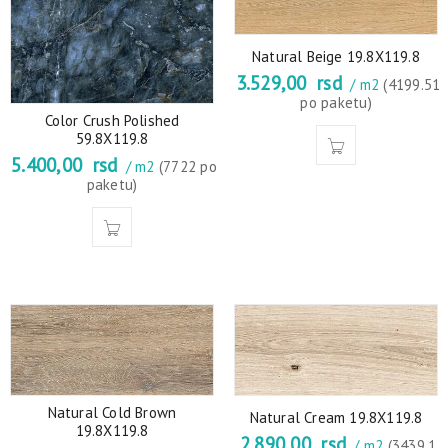
Natural Beige 19.8X119.8
3.529,00
rsd
/ m2
(4199.51
po paketu)
Color Crush Polished
59.8X119.8
5.400,00
rsd
/ m2
(7722 po
paketu)
Natural Cold Brown
Natural Cream 19.8X119.8
19.8X119.8
2.890,00
rsd
/ m2
(3439.1