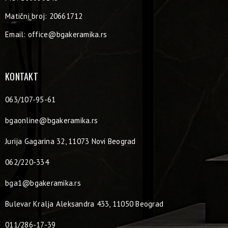
Matični broj: 20661712
Email:
office@bgakeramika.rs
KONTAKT
063/107-95-61
bgaonline@bgakeramika.rs
Jurija Gagarina 32, 11073 Novi Beograd
062/220-334
bga1@bgakeramika.rs
Bulevar Kralja Aleksandra 433, 11050 Beograd
011/286-17-39