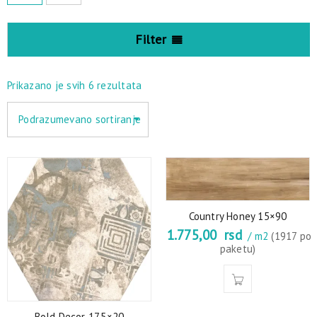
Filter
Prikazano je svih 6 rezultata
Podrazumevano sortiranje
Country Honey 15×90
1.775,00
rsd
/ m2
(1917 po
paketu)
Bold Decor 17.5×20