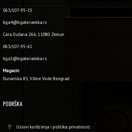
063/107-95-15
bga4@bgakeramika.rs
Cara Dušana 266, 11080 Zemun
063/107-95-61
bga3@bgakeramika.rs
Magacin
Dunavska 85, Viline Vode Beograd
PODRŠKA
Uslovi korišćenja i politika privatnosti