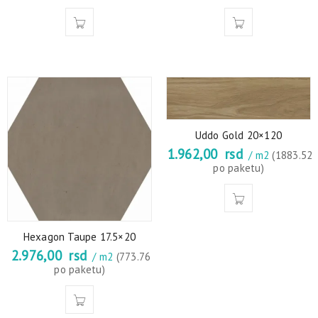
Uddo Gold 20×120
1.962,00
rsd
/ m2
(1883.52
po paketu)
Hexagon Taupe 17.5×20
2.976,00
rsd
/ m2
(773.76
po paketu)