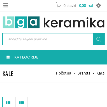
0 stavki
-
0,00
rsd
KATEGORIJE
KALE
Početna
›
Brands
›
Kale