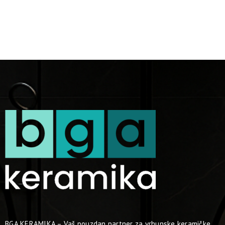
BGA KERAMIKA – Vaš pouzdan partner za vrhunske keramičke