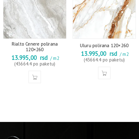
Rialto Cenere polirana
Uluru polirana 120×260
120×260
13.995,00
rsd
/ m2
13.995,00
rsd
/ m2
(43664.4 po paketu)
(43664.4 po paketu)