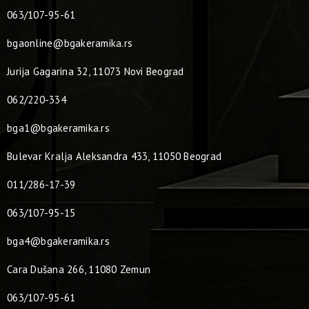
063/107-95-61
bgaonline@bgakeramika.rs
Jurija Gagarina 32, 11073 Novi Beograd
062/220-334
bga1@bgakeramika.rs
Bulevar Kralja Aleksandra 433, 11050 Beograd
011/286-17-39
063/107-95-15
bga4@bgakeramika.rs
Cara Dušana 266, 11080 Zemun
063/107-95-61