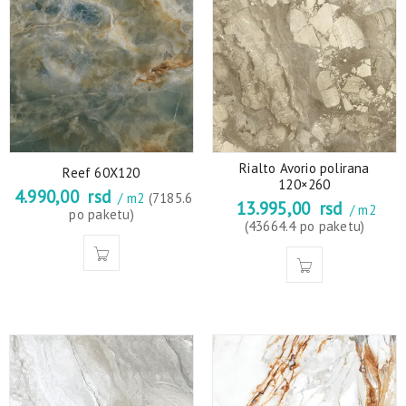
Rialto Avorio polirana
Reef 60X120
120×260
4.990,00
rsd
/ m2
(7185.6
13.995,00
rsd
/ m2
po paketu)
(43664.4 po paketu)