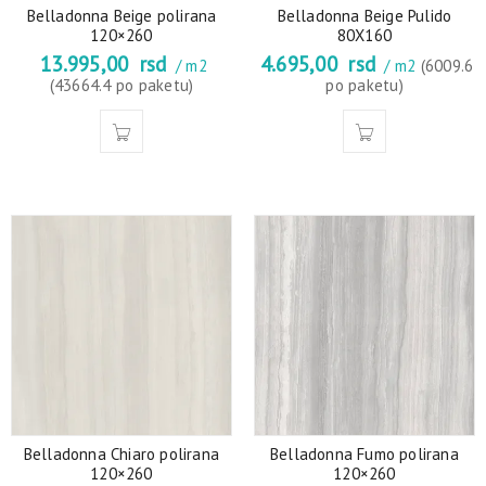
Belladonna Beige polirana
Belladonna Beige Pulido
120×260
80X160
13.995,00
rsd
4.695,00
rsd
/ m2
/ m2
(6009.6
(43664.4 po paketu)
po paketu)
Belladonna Chiaro polirana
Belladonna Fumo polirana
120×260
120×260