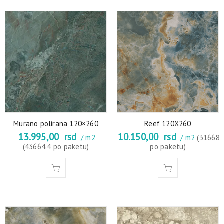
Murano polirana 120×260
Reef 120X260
13.995,00
rsd
10.150,00
rsd
/ m2
/ m2
(31668
(43664.4 po paketu)
po paketu)