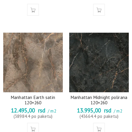
Manhattan Earth satin
Manhattan Midnight polirana
120×260
120×260
12.495,00
rsd
13.995,00
rsd
/ m2
/ m2
(38984.4 po paketu)
(43664.4 po paketu)