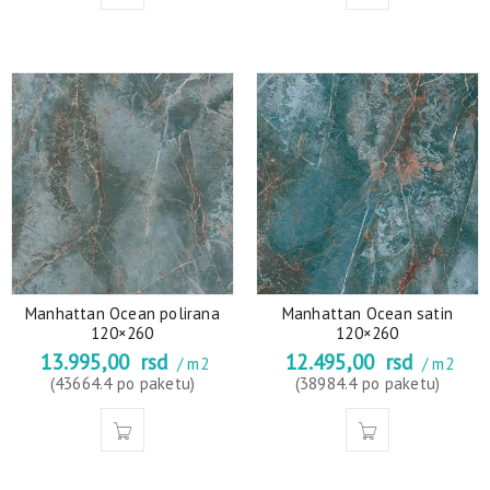
Manhattan Ocean polirana
Manhattan Ocean satin
120×260
120×260
13.995,00
rsd
12.495,00
rsd
/ m2
/ m2
(43664.4 po paketu)
(38984.4 po paketu)