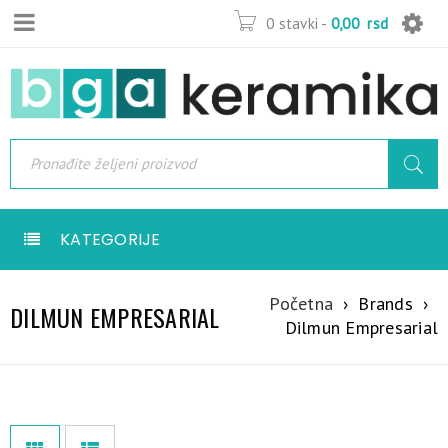
0 stavki
-
0,00
rsd
KATEGORIJE
Početna
›
Brands
›
DILMUN EMPRESARIAL
Dilmun Empresarial