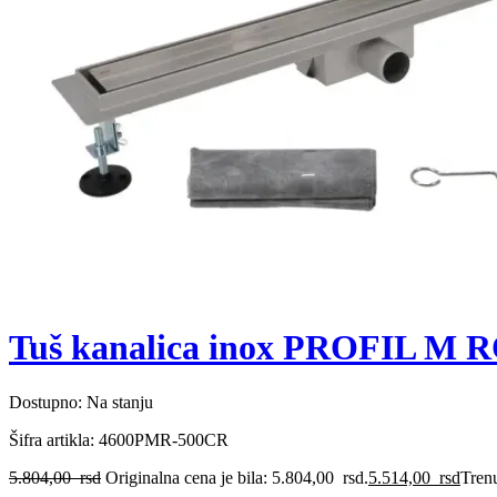
Tuš kanalica inox PROFIL M 
Dostupno:
Na stanju
Šifra artikla:
4600PMR-500CR
5.804,00
rsd
Originalna cena je bila: 5.804,00 rsd.
5.514,00
rsd
Trenu