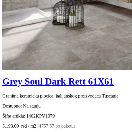
Grey Soul Dark Rett 61X61
Granitna keramicka plocica, italijanskog proizvodaca Tuscania.
Dostupno:
Na stanju
Šifra artikla:
1402KPV1379
3.193,00
rsd
/ m2
(4757.57 po paketu)